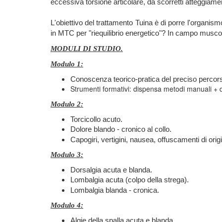
eccessiva torsione articolare, da scorretti atteggiamen
L'obiettivo del trattamento Tuina è di porre l'organis
in MTC per "riequilibrio energetico"? In campo muscolo-
MODULI DI STUDIO.
Modulo 1:
Conoscenza teorico-pratica del preciso percorso 
Strumenti formativi: dispensa metodi manuali +
Modulo 2:
Torcicollo acuto.
Dolore blando - cronico al collo.
Capogiri, vertigini, nausea, offuscamenti di orig
Modulo 3:
Dorsalgia acuta e blanda.
Lombalgia acuta (colpo della strega).
Lombalgia blanda - cronica.
Modulo 4:
Algie della spalla acuta e blanda.