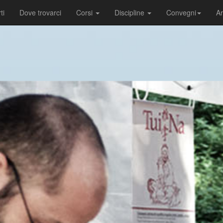
ti
Dove trovarci
Corsi
Discipline
Convegni
Ar