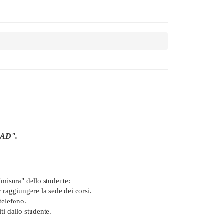
"FAD".
"misura" dello studente:
r raggiungere la sede dei corsi.
telefono.
ti dallo studente.