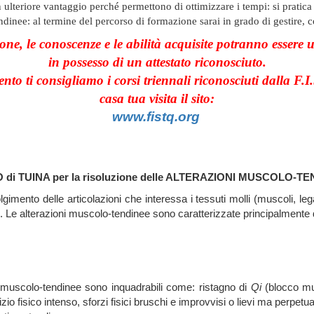
eriore vantaggio perché permettono di ottimizzare i tempi: si pratica e 
nee: al termine del percorso di formazione sarai in grado di gestire, c
one, le conoscenze e le abilità acquisite potranno essere u
in possesso di un attestato riconosciuto.
nto ti consigliamo i corsi triennali riconosciuti dalla F.I
casa tua visita il sito:
www.fistq.org
di TUINA per la risoluzione delle ALTERAZIONI MUSCOLO-T
imento delle articolazioni che interessa i tessuti molli (muscoli, le
cc.). Le alterazioni muscolo-tendinee sono caratterizzate principalmente 
i muscolo-tendinee sono inquadrabili come: ristagno di
Qi
(blocco m
izio fisico intenso, sforzi fisici bruschi e improvvisi o lievi ma perpe