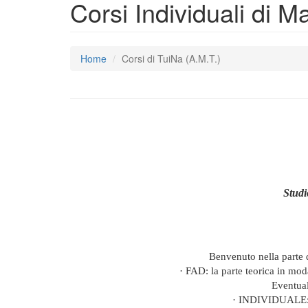
Corsi Individuali di 
Home
Corsi di TuiNa (A.M.T.)
Studi
Benvenuto nella parte d
·
FAD: la parte teorica in moda
Eventual
·
INDIVIDUALE: le 