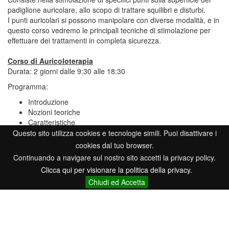
padiglione auricolare, allo scopo di trattare squilibri e disturbi.
I punti auricolari si possono manipolare con diverse modalità, e in
questo corso vedremo le principali tecniche di stimolazione per
effettuare dei trattamenti in completa sicurezza.
Corso di Auricoloterapia
Durata: 2 giorni dalle 9:30 alle 18:30
Programma:
Introduzione
Nozioni teoriche
Caratteristiche
Controindicazioni
Questo sito utilizza cookies e tecnologie simili. Puoi disattivare i
Anatomia topografica dell’orecchio
cookies dal tuo browser.
Nomenclatura e localizzazione dei punti auricolari secondo
Continuando a navigare sul nostro sito accetti la privacy policy.
OMS-WHO
Clicca qui per visionare la politica della privacy.
Valutazione
Chiudi ed Accetta
Scelta dei punti
Trattamento e Metodi di Trattamento
Indicazione dei punti, squilibri e protocolli