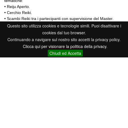
tematiche:
• Reiju Aperto.
• Cerchio Reiki.
• Scambi Reiki tra i partecipanti con supervisione del Master.
• In funzione del numero dei partecipanti e dell’evolversi della
Questo sito utilizza cookies e tecnologie simili. Puoi disattivare i
serata, potrebbero essere introdotti (oltre ovviamente agli
cookies dal tuo browser.
argomenti citati in precedenza), meditazioni, qigong e tecniche
Continuando a navigare sul nostro sito accetti la privacy policy.
energetiche, approfondimenti su temi specifici.
Clicca qui per visionare la politica della privacy.
Chiudi ed Accetta
Requisiti:
nessuno, la partecipazione è aperta a tutti, anche alle
persone che non sono canali Reiki, in questo caso riceveranno il
trattamento.
Indicazioni generali:
E’ importante arrivare agli incontri una
decina di minuti prima dell’inizio, ed utilizzare abbigliamento
comodo.
Gli incontri si svolgeranno al raggiungimento di 6 partecipanti.
Fateci pervenire la vostra adesione almeno una settimana prima
dalla data dell’incontro.