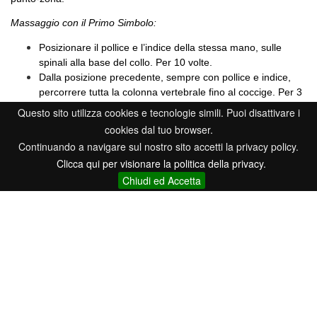
Massaggio con il Primo Simbolo:
Posizionare il pollice e l’indice della stessa mano, sulle
spinali alla base del collo. Per 10 volte.
Dalla posizione precedente, sempre con pollice e indice,
percorrere tutta la colonna vertebrale fino al coccige. Per 3
volte.
Questo sito utilizza cookies e tecnologie simili. Puoi disattivare i
Con le mani aperte, scivolare dall’interno verso l’esterno,
cookies dal tuo browser.
con il palmo della mano sulla schiena, dopodiché passare
Continuando a navigare sul nostro sito accetti la privacy policy.
sulle gambe, e lungo il tragitto del meridiano di Vescica
Clicca qui per visionare la politica della privacy.
Urinaria (dal gluteo lungo tutta la parte posteriore della
Chiudi ed Accetta
gamba). Per 3 volte.
Chiusura del massaggio: Finire picchiettando con le dita, o
usando il palmo delle mani con modalità rotatorio, sulle
parti dolenti.
.
Secondo Simbolo
Lavora sui blocchi, sulle cellule del corpo e sulla memoria
cellulare, elimina i vizi (ad es. fumo, ecc…), serve a risolvere i
vecchi problemi (ad es. mentali, emotivi, ecc…). Ottimo per